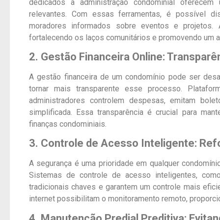
dedicados à administração condominial oferecem u
relevantes. Com essas ferramentas, é possível d
moradores informados sobre eventos e projetos. A
fortalecendo os laços comunitários e promovendo um a
2. Gestão Financeira Online: Transpar
A gestão financeira de um condomínio pode ser desaf
tornar mais transparente esse processo. Platafo
administradores controlem despesas, emitam bole
simplificada. Essa transparência é crucial para man
finanças condominiais.
3. Controle de Acesso Inteligente: Re
A segurança é uma prioridade em qualquer condomínio
Sistemas de controle de acesso inteligentes, como
tradicionais chaves e garantem um controle mais efici
internet possibilitam o monitoramento remoto, proporc
4. Manutenção Predial Preditiva: Evi