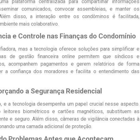
ma plataforma centralizada para compartilhar informações
isseminar comunicados, convocar assembleias, e manter os
lém disso, a interação entre os condôminos é facilitada,
mbiente mais colaborativo.
ência e Controle nas Finanças do Condomínio
iadora, mas a tecnologia oferece soluções para simplificar e
rmas de gestão financeira online permitem que síndicos e
tos, acompanhem pagamentos e gerem relatórios de forma
ter a confiança dos moradores e facilita o entendimento das
forçando a Segurança Residencial
, e a tecnologia desempenha um papel crucial nesse aspecto.
 leitores biométricos e cartões magnéticos, substituem as
ente e seguro. Além disso, câmeras de vigilância conectadas à
ionando uma camada adicional de proteção.
tando Problemas Antes que Aconteçam