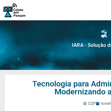
IARA - Solução d
Tecnologia para Admi
Modernizando a
CQP
novem