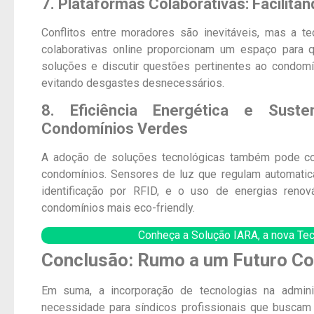
7. Plataformas Colaborativas: Facilita
Conflitos entre moradores são inevitáveis, mas a t
colaborativas online proporcionam um espaço para
soluções e discutir questões pertinentes ao condomín
evitando desgastes desnecessários.
8. Eficiência Energética e Susten
Condomínios Verdes
A adoção de soluções tecnológicas também pode contr
condomínios. Sensores de luz que regulam automatica
identificação por RFID, e o uso de energias ren
condomínios mais eco-friendly.
Conheça a Solução IARA, a nova Te
Conclusão: Rumo a um Futuro Co
Em suma, a incorporação de tecnologias na admi
necessidade para síndicos profissionais que buscam